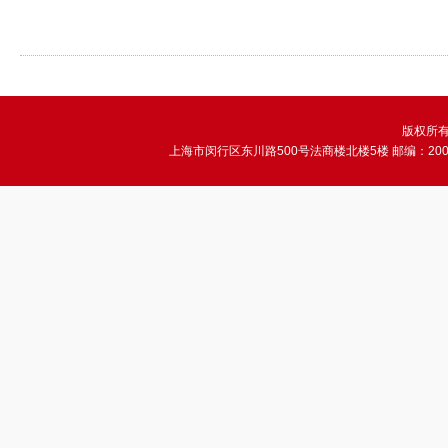
版权所有©
上海市闵行区东川路500号法商楼北楼5楼 邮编：200241 电