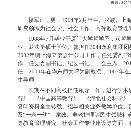
来源：304
楼军江，男，
1964年2月出生。汉族
。
上
研究领域为社会学、社会工作、高等教育管理
1988年7月毕业于厦门大学哲学系
，
获哲
业
，
获法学硕士学位。曾担任3044永利集团
2
002年调上海立信会计公司工作，任党委副
作，任党委副书记、纪委书记、工会主席。
2
任
。
2
000年在华
东
师大评为副教授
，
2
007年
生导师。
长期在不同高校担任领导工作，进行学术
育》、《中国高等教育》、《河北社会科学》
复印资料全文转载。指导相关业务教学单位、
及“一老一幼”、家政、养老护理等民生领域
等教育管理研究、社会工作专业建设等方面，